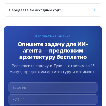
система — 2–4 месяца.
Да, работаем удалённо по всей России, в том
Передаёте ли исходный код?
числе в Туле. Коммуникация через Telegram, Zoom
или email.
Да, передаём полный исходный код,
документацию и инструкцию. Плюс 3 месяца
бесплатной поддержки.
БЕСПЛАТНАЯ ОЦЕНКА
Опишите задачу для ИИ-
агента — предложим
архитектуру бесплатно
Расскажите задачу в Туле — ответим за 15
минут, предложим архитектуру и стоимость