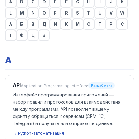
A
B
C
D
E
F
G
H
I
J
K
L
M
N
O
P
R
S
T
U
V
W
А
Б
В
Д
И
К
М
О
П
Р
С
Т
Ф
Ц
Э
A
API
Application Programming Interface
Разработка
Интерфейс программирования приложений —
набор правил и протоколов для взаимодействия
между программами. API позволяет вашему
скрипту обращаться к сервисам (CRM, 1С,
Telegram) и получать или отправлять данные.
→ Python-автоматизация