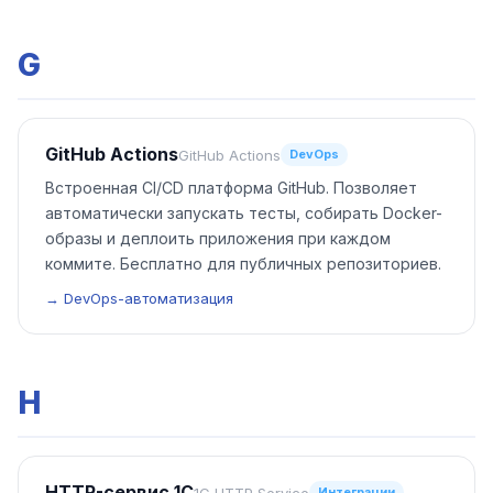
G
GitHub Actions
GitHub Actions
DevOps
Встроенная CI/CD платформа GitHub. Позволяет
автоматически запускать тесты, собирать Docker-
образы и деплоить приложения при каждом
коммите. Бесплатно для публичных репозиториев.
→ DevOps-автоматизация
H
HTTP-сервис 1С
1C HTTP Service
Интеграции