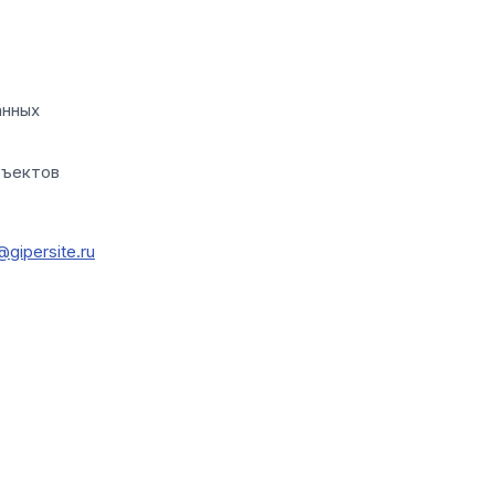
анных
бъектов
@gipersite.ru