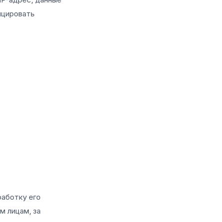
ицировать
работку его
м лицам, за