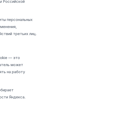
м Российской
иты персональных
зменения,
йствий третьих лиц.
okie — это
ватель может
ять на работу
обирает
ости Яндекса.