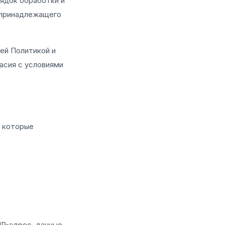
ядок обработки и
, принадлежащего
ей Политикой и
ласия с условиями
 которые
IP-адрес, данные