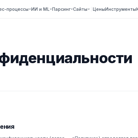
ес-процессы
ИИ и ML
Парсинг
Сайты
Цены
Инструменты
нфиденциальности
жения