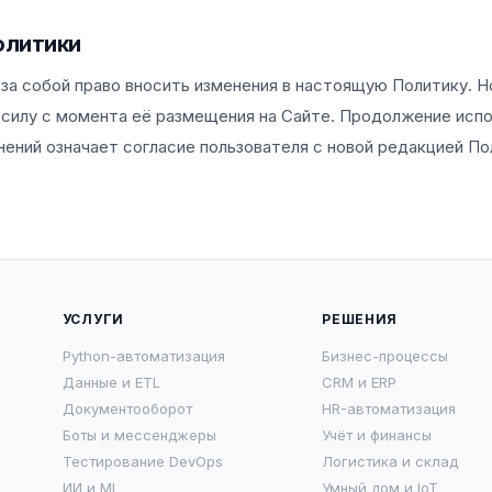
олитики
за собой право вносить изменения в настоящую Политику. Н
 силу с момента её размещения на Сайте. Продолжение исп
нений означает согласие пользователя с новой редакцией По
УСЛУГИ
РЕШЕНИЯ
Python-автоматизация
Бизнес-процессы
Данные и ETL
CRM и ERP
Документооборот
HR-автоматизация
Боты и мессенджеры
Учёт и финансы
Тестирование DevOps
Логистика и склад
ИИ и ML
Умный дом и IoT