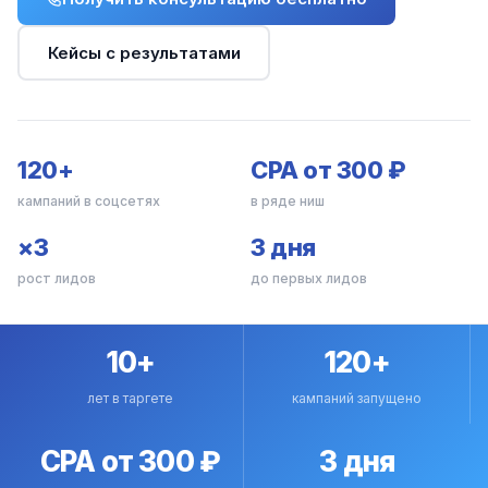
Кейсы с результатами
120+
CPA от 300 ₽
кампаний в соцсетях
в ряде ниш
×3
3 дня
рост лидов
до первых лидов
10+
120+
лет в таргете
кампаний запущено
CPA от 300 ₽
3 дня