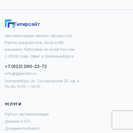
Симферополь
Ижевск
Томск
Тамбов
Чебоксары
Липецк
Барнаул
Ульяновск
Гиперсайт
Белгород
Владивосток
Сочи
Киров
Автоматизация бизнес-процессов,
Набережные Челны
Хабаровск
Пенза
Python-разработка, боты и ИИ-
Севастополь
Балашиха
Кемерово
Кострома
решения. Работаем по всей России
с 2009 года. Офис в Екатеринбурге.
Рязань
Подольск
Вологда
Королёв
Курск
+7 (922) 290-23-72
Калуга
Орёл
Махачкала
Новокузнецк
info@gipersite.ru
Екатеринбург, ул. Суходольская 35, оф. 4
Магнитогорск
Смоленск
Химки
Курган
Пн–Вс: 9:00 — 19:00
Великий Новгород
Благовещенск
Нижний Тагил
УСЛУГИ
Саранск
Мурманск
Улан-Удэ
Сургут
Python-автоматизация
Волжский
Астрахань
Архангельск
Рыбинск
Данные и ETL
Чита
Таганрог
Армавир
Новороссийск
Документооборот